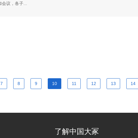
议，各子...
7
8
9
10
11
12
13
14
了解中国大冢