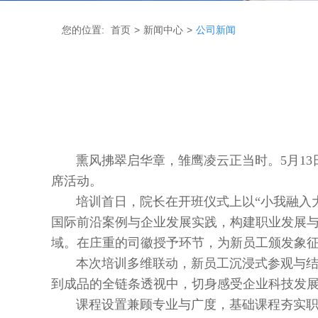
您的位置:
首页
>
新闻中心
>
公司新闻
熏风拂翠启华章，雏鹰凌云正当时。5月13日
席活动。
培训首日，院长在开班仪式上以“小我融入大时
国际前沿案例与企业发展实践，构建职业发展与
域。在庄重的司徽授予环节，为新员工颁发象
本次培训多维联动，新员工沉浸式参观与结构
到成品的全链条透视中，切身感受企业科技发
课程设置兼顾专业与广度，基础课程夯实职业